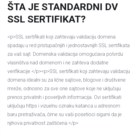
ŠTA JE STANDARDNI DV
SSL SERTIFIKAT?
<p>SSL sertifikati koji zahtevaju validaciju domena
spadaju u red pristupačnijih i jednostavnijih SSL sertifikata
za vaš sajt. Domenska validacija omogućava potvrdu
vlasništva nad domenom i ne zahteva dodatne
verifikacije.</p><p>SSL sertifikati koji zahtevaju validaciju
domena idealni su za lične sajtove, blogove i društvene
mreže, odnosno za sve one sajtove koje ne uključuju
prenos privatnih i poverljivih informacija. Ovi sertifikati
uključuju https i vizuelnu oznaku katanca u adresnom
baru pretraživača, čime su vaši posetioci sigurni da je
njihova privatnost zaštićena.</p>