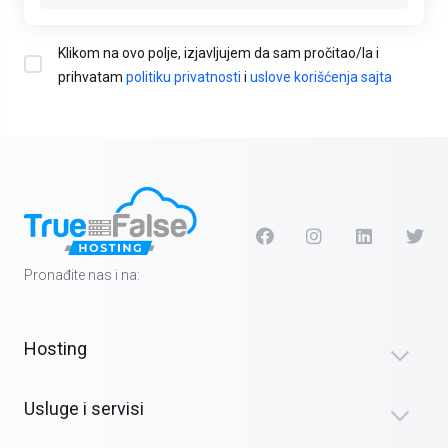
Klikom na ovo polje, izjavljujem da sam pročitao/la i
prihvatam
politiku privatnosti
i
uslove korišćenja sajta
Pronađite nas i na:
Hosting
Usluge i servisi